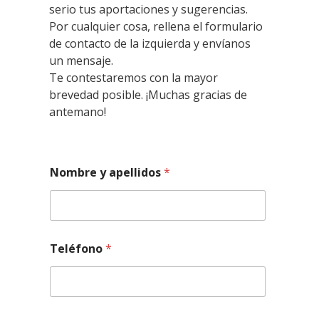
serio tus aportaciones y sugerencias.
Por cualquier cosa, rellena el formulario
de contacto de la izquierda y envíanos
un mensaje.
Te contestaremos con la mayor
brevedad posible. ¡Muchas gracias de
antemano!
C
Nombre y apellidos
*
o
r
r
e
o
y
Teléfono
*
o