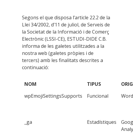
Segons el que disposa l’article 22.2 de la
Llei 34/2002, d’11 de juliol, de Serveis de
la Societat de la Informació i de Comerç
Electrònic (LSSI-CE), ESTUDI-DIDE C.B.
informa de les galetes utilitzades a la
nostra web (galetes pròpies i de
tercers) amb les finalitats descrites a
continuació:
NOM
TIPUS
ORI
wpEmojiSettingsSupports
Funcional
Word
_ga
Estadístiques
Goog
Analy