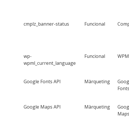
cmplz_banner-status
Funcional
Comp
wp-
Funcional
WPM
wpml_current_language
Google Fonts API
Màrqueting
Goog
Font
Google Maps API
Màrqueting
Goog
Map