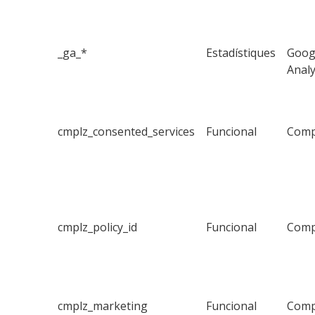
_ga_*
Estadístiques
Goog
Analy
cmplz_consented_services
Funcional
Comp
cmplz_policy_id
Funcional
Comp
cmplz_marketing
Funcional
Comp