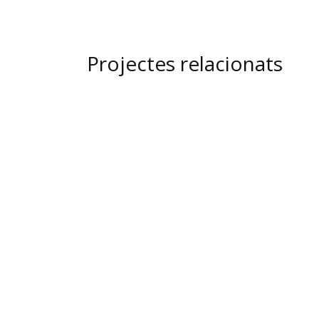
Projectes relacionats
view
view