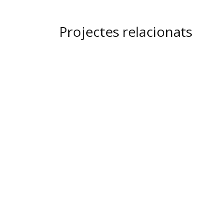
Projectes relacionats
view
view
view