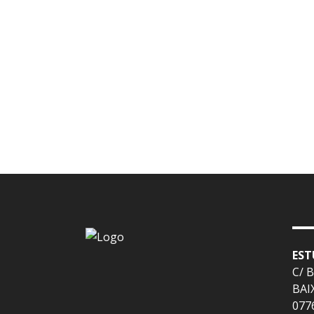
view
EST
C/ 
BAI
077