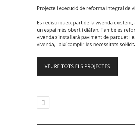
Projecte i execució de reforma integral de v
Es redistribueix part de la vivenda existent
un espai més obert i diàfan. També es refor
vivenda s’instal·larà paviment de parquet i e
vivenda, i així complir les necessitats sol·lic
VEURE TOTS ELS PROJECTES