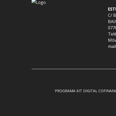
EST
C/ 
BAI
077
Telé
Móvi
mai
PROGRAMA KIT DIGITAL COFINAN