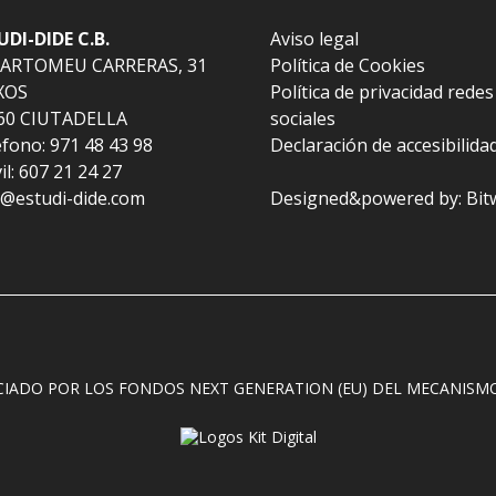
UDI-DIDE C.B.
Aviso legal
BARTOMEU CARRERAS, 31
Política de Cookies
XOS
Política de privacidad redes
60 CIUTADELLA
sociales
fono: 971 48 43 98
Declaración de accesibilida
l: 607 21 24 27
l@estudi-dide.com
Designed&powered by:
Bit
CIADO POR LOS FONDOS NEXT GENERATION (EU) DEL MECANISMO 