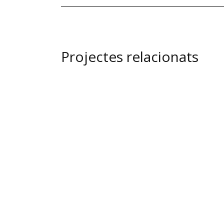
Projectes relacionats
view
view