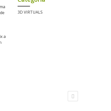
rma
3D VIRTUALS
 de
ix a
n