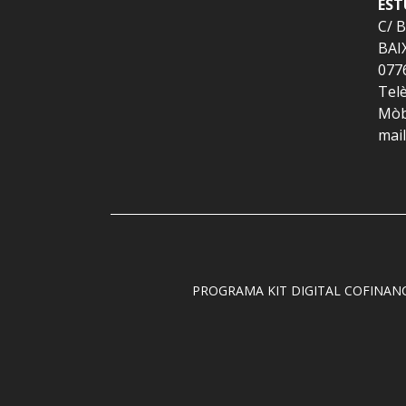
EST
C/ 
BAI
077
Telè
Mòbi
mai
PROGRAMA KIT DIGITAL COFINAN