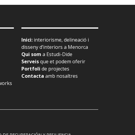
Inici
:
interiorisme, delineació i
disseny d’interiors a Menorca
Qui som
a Estudi-Dide
Serveis
que et podem oferir
Portfoli
de projectes
Contacta
amb nosaltres
works
DE RECUPERACIÓN Y RESILIENCIA