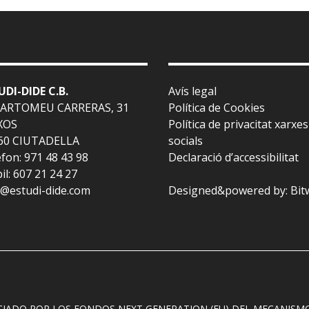
UDI-DIDE C.B.
Avís legal
BARTOMEU CARRERAS, 31
Política de Cookies
XOS
Política de privacitat xarxes
60 CIUTADELLA
socials
fon: 971 48 43 98
Declaració d’accessibilitat
l: 607 21 24 27
l@estudi-dide.com
Designed&powered by:
Bit
CIADO POR LOS FONDOS NEXT GENERATION (EU) DEL MECANISMO 