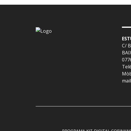
EST
C/ 
BAI
077
Telè
Mòbi
mai
PROGRAMA KIT DIGITAL COFINAN